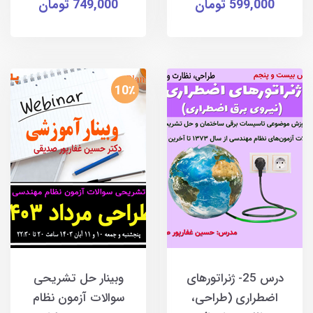
599,000 تومان
749,000 تومان
10٪
درس 25- ژنراتورهای
وبینار حل تشریحی
اضطراری (طراحی،
سوالات آزمون نظام