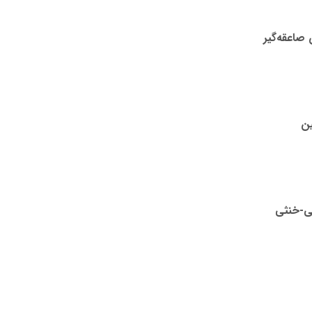
صاعقه‌گیر
ین
ی-خنثی