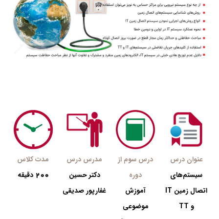
عنوان درس
درس سوم از
مدرس درس
مدت کلاس
200
سیستم‌های
دوره
دکتر حسین
دقیقه
اتصال زمین‌ IT
آموزش
غفارپور صدیقی
و TT
موضوعی