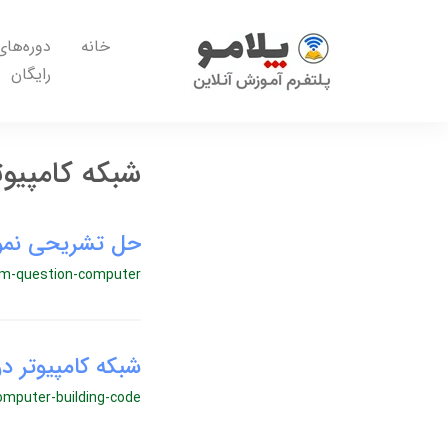
خانه
دوره‌های
رایگان
شبکه کامپیوت
حل تشریحی نمون
m-question-computer
شبکه کامپیوتر 
omputer-building-code