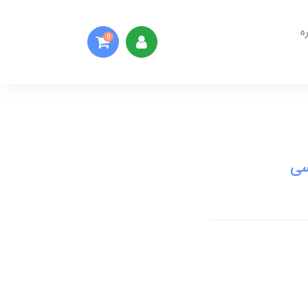
ه
0
سی